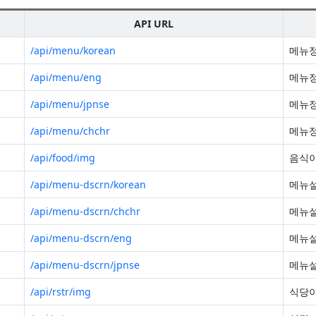
API URL
/api/menu/korean
메뉴정
/api/menu/eng
메뉴정
/api/menu/jpnse
메뉴정
/api/menu/chchr
메뉴정
/api/food/img
음식
/api/menu-dscrn/korean
메뉴설
/api/menu-dscrn/chchr
메뉴설
/api/menu-dscrn/eng
메뉴설
/api/menu-dscrn/jpnse
메뉴설
/api/rstr/img
식당